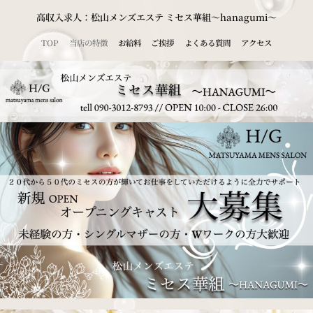
内
高収入求人：松山メンズエステ ミセス華組～hanagumi～
容
TOP
当店の特徴
お給料
ご挨拶
よくある質問
アクセス
を
ス
キ
ッ
プ